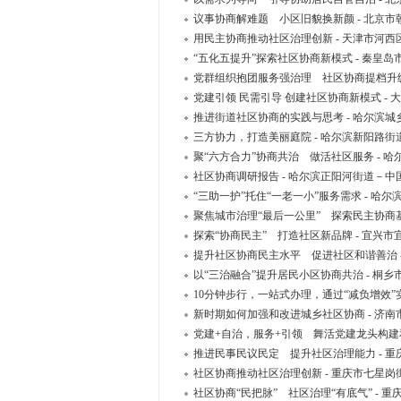
议事协商解难题 小区旧貌换新颜 - 北京
用民主协商推动社区治理创新 - 天津市河
“五化五提升”探索社区协商新模式 - 秦皇
党群组织抱团服务强治理 社区协商提档升级
党建引领 民需引导 创建社区协商新模式 -
推进街道社区协商的实践与思考 - 哈尔滨
三方协力，打造美丽庭院 - 哈尔滨新阳路
聚“六方合力”协商共治 做活社区服务 - 
社区协商调研报告 - 哈尔滨正阳河街道－中
“三助一护”托住“一老一小”服务需求 - 哈
聚焦城市治理“最后一公里” 探索民主协商基
探索“协商民主” 打造社区新品牌 - 宜兴
提升社区协商民主水平 促进社区和谐善治 
以“三治融合”提升居民小区协商共治 - 桐
10分钟步行，一站式办理，通过“减负增效”
新时期如何加强和改进城乡社区协商 - 济
党建+自治，服务+引领 舞活党建龙头构建
推进民事民议民定 提升社区治理能力 - 
社区协商推动社区治理创新 - 重庆市七星
社区协商“民把脉” 社区治理“有底气” -