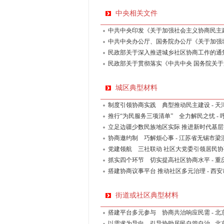
中央相关文件
中共中央印发《关于加强社会主义协商民主建
中共中央办公厅、国务院办公厅《关于加强城
民政部关于深入推进城乡社区协商工作的通知
民政部关于贯彻落实《中共中央 国务院关于
城区典型材料
制度引领协商实践 典型推动民主建设 - 天
推行“为民服务三项清单” 全力解民之忧 -
立足边疆少数民族地区实际 推进新时代基层协
协商邀约制 巧解烦心事 - 江苏省无锡市梁
党建领航 三社联动 社区大党委引领居民协
抓实四个环节 切实提高社区协商水平 - 重
搭建协商议事平台 推动社区多元治理 - 西
街道或社区典型材料
搭建平台多元参与 协商共治响应民需 - 
以需求为导向 引导协助居民自管自治 - 