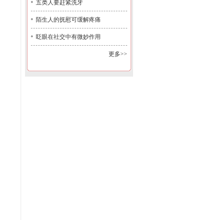
五类人要赶紧洗牙
陌生人的抚慰可缓解疼痛
眨眼在社交中有微妙作用
更多>>