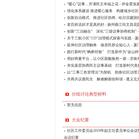
“暖心”议事，开满民主幸福之花 - 伊金霍
强化体系建设 推进暖心服务 构建城乡社区
创新自治模式 推进社区协商 - 哈尔滨建
老百姓说好才是真的好 - 扬州曲江街文昌
创新“三治融合” 深化“三级议事协商机制”
关于三航小区“135”治理模式探索与实践 
延伸社区治理触角 做居民群众贴心人 - 
践行新时代“枫桥经验” 打造新作为“金山样
用好商量平台，让小区面貌焕然一新 - 济
夯实基层协商民主议事基础 打造新时代美好
以“三事三色管理法”为契机 助推社区治理
共商共议惠民生 解难解困创和谐 - 遵义
分组讨论典型材料
暂无信息
大会纪要
社区工作委员会2019年副主任委员单位会
会议纪要