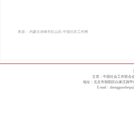
来源： 内蒙古赤峰市红山区-中国社区工作网
主管：中国社会工作联合
地址：北京市朝阳区白家庄路甲6号二楼 
E-mail：zhongguosheq