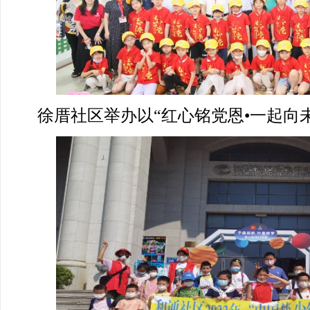
徐厝社区举办以“红心铭党恩•一起向