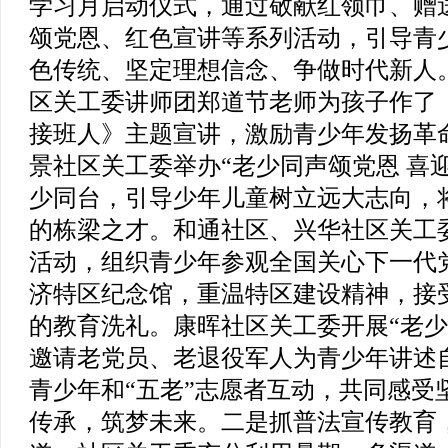
学习月启动仪式，通过敬献红领巾、赠
颂党恩、红色宣讲等系列活动，引导青
色传统、坚定理想信念、争做时代新人
区关工委讲师团郑道节老师为孩子作了
接班人》主题宣讲，激励青少年发扬革
景社区关工委举办“老少同声颂党恩 喜
少同台，引导少年儿童树立远大志向，
的栋梁之才。和通社区、兴华社区关工委
活动，组织青少年参观全国关心下一代党
济特区纪念馆，重温特区建设精神，接
的教育洗礼。康晖社区关工委开展“老少
邀请老党员、老退役军人为青少年讲述
青少年和“五老”志愿者互动，共同感受
传承，筑梦未来。
二是抓普法宣传教育