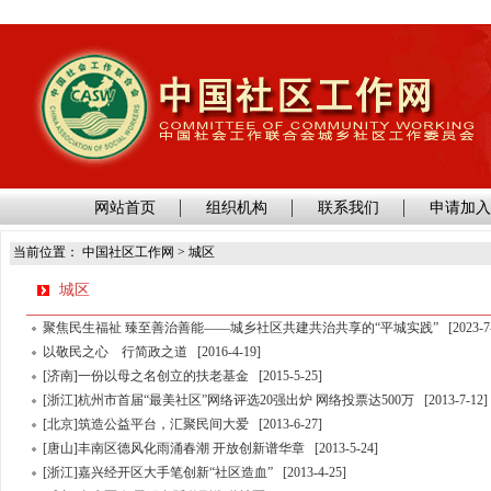
网站首页
组织机构
联系我们
申请加
当前位置： 中国社区工作网 > 城区
城区
聚焦民生福祉 臻至善治善能——城乡社区共建共治共享的“平城实践”
[2023-7
以敬民之心 行简政之道
[2016-4-19]
[济南]一份以母之名创立的扶老基金
[2015-5-25]
[浙江]杭州市首届“最美社区”网络评选20强出炉 网络投票达500万
[2013-7-12]
[北京]筑造公益平台，汇聚民间大爱
[2013-6-27]
[唐山]丰南区德风化雨涌春潮 开放创新谱华章
[2013-5-24]
[浙江]嘉兴经开区大手笔创新“社区造血”
[2013-4-25]