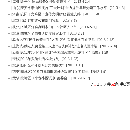
[成都]金牛区 便民服务延伸到街道社区
[2013-4-25]
[山东]泰安市泰山区实施“三大计划”全力提升基层党建工作水平
[2013-4-8]
[河南]安阳市文峰区：宣传文明祭祀 百姓支持
[2013-3-28]
[北京]海淀17街道公布部门预算
[2013-3-18]
[杭州]下城区灯会办到家门口 72社区齐上阵
[2013-2-21]
[北京]西城区全面推进防震减灾工作
[2013-2-21]
[乌鲁木齐]“民生改善年”15方面120件实事征求百姓意见
[2013-2-18]
[上海]鼓励老人实现第二人生 “老伙伴计划”让老人更幸福
[2013-2-18]
[新疆]2012年35个社区获评“全国综合减灾示范社区”
[2013-1-29]
[宁波]2013年实施生活垃圾分类
[2013-1-23]
[北京]朝阳区今年投1亿“为民解忧”
[2013-1-11]
[西安]碑林区200多万元帮助困难户温暖过冬迎新年
[2013-1-9]
[无锡]北塘区11个老小区试水“监委会”
[2012-12-17]
7
1
2
3
8
共
52
条 共3